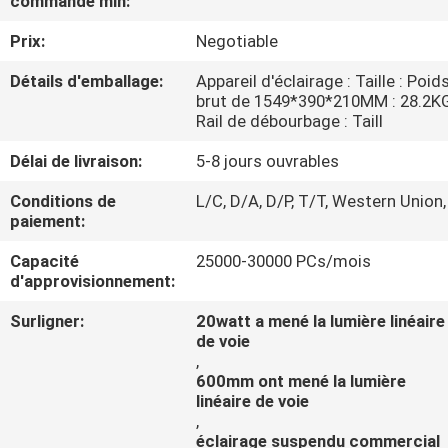
commande min:
Prix:
Negotiable
CONTRÔLE
DE
Détails d'emballage:
Appareil d'éclairage : Taille : Poid
brut de 1549*390*210MM : 28.2K
QUALITÉ
Rail de débourbage : Taill
Délai de livraison:
5-8 jours ouvrables
CONTACTEZ-
Conditions de
L/C, D/A, D/P, T/T, Western Union,
NOUS
paiement:
Capacité
25000-30000 PCs/mois
DEMANDEZ
d'approvisionnement:
UNE
Surligner:
20watt a mené la lumière linéaire
CITATION
de voie
,
600mm ont mené la lumière
linéaire de voie
NEWS
,
éclairage suspendu commercial