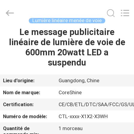
d'éclairage
linéaire
mené
Fournisseur.
Copyright
Lumière linéaire menée de voie
©
2021
-
Le message publicitaire
MAISON
2022
linear-
linéaire de lumière de voie de
ledlight.com.
All
Rights
PRODUITS
600mm 20watt LED a
Reserved.
suspendu
AU
SUJET
Lieu d'origine:
Guangdong, Chine
DE
Nom de marque:
CoreShine
NOUS
Certification:
CE/CB/ETL/DTC/SAA/FCC/GS/U
Numéro de modèle:
CTL-xxxx-X1X2-X3WH
VISITE
D'USINE
Quantité de
1 morceau