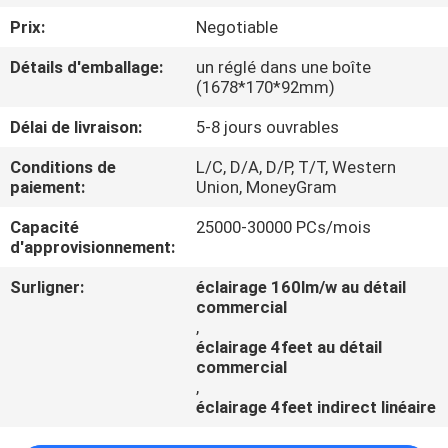
Prix:
Negotiable
CONTRÔLE
Détails d'emballage:
un réglé dans une boîte
DE
(1678*170*92mm)
QUALITÉ
Délai de livraison:
5-8 jours ouvrables
Conditions de
L/C, D/A, D/P, T/T, Western
CONTACTEZ-
paiement:
Union, MoneyGram
NOUS
Capacité
25000-30000 PCs/mois
d'approvisionnement:
DEMANDEZ
Surligner:
éclairage 160lm/w au détail
UNE
commercial
,
CITATION
éclairage 4feet au détail
commercial
,
NEWS
éclairage 4feet indirect linéaire