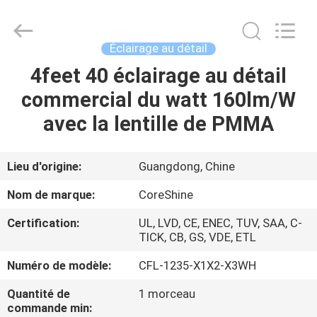
d'éclairage
linéaire
mené
Fournisseur.
Copyright
Éclairage au détail
©
2021
-
4feet 40 éclairage au détail
MAISON
2022
linear-
commercial du watt 160lm/W
ledlight.com.
All
Rights
PRODUITS
avec la lentille de PMMA
Reserved.
AU
Lieu d'origine:
Guangdong, Chine
SUJET
Nom de marque:
CoreShine
DE
Certification:
UL, LVD, CE, ENEC, TUV, SAA, C-
NOUS
TICK, CB, GS, VDE, ETL
Numéro de modèle:
CFL-1235-X1X2-X3WH
VISITE
Quantité de
1 morceau
D'USINE
commande min: