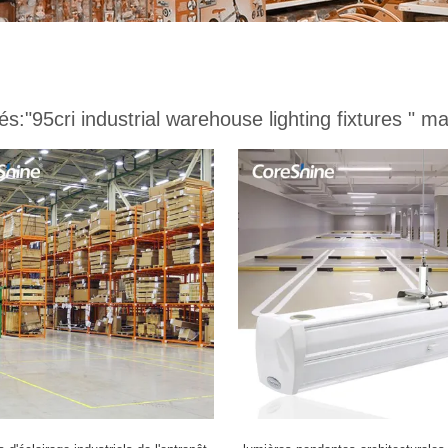
és:
"95cri industrial warehouse lighting fixtures "
mat