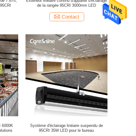
de 7.87ft,
Extérieur linéaire continu d'appareil d'éclairage
t 95CRI
de la rangée 95CRI 3000mm LED
Contact
I 6000K
Système d'éclairage linéaire suspendu de
olutions
95CRI 35W LED pour le bureau