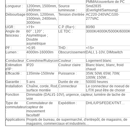
PMMA/couverture de PC
Longueur :
1200mm, 1500mm,
Source
Smd2835
2400mm
lumineuse :
(Everlight/Samsung)
Débourbage
600mm, 1200mm,
Tension d'entrée
AC220-240VAC/100-
:
1500mm, 2400mm,
:
277VAC
3000mm
UGR :
<19>
C.P. (Ra>) :
80/90
Angle de
60° ; 120° ;
LE TDC :
3000K/4000K/5000K/6000
faisceau :
Asymétrique ;
Double
asymétrique
PF :
>0,95
THD :
<15>
Lumen :
4000lm-16000lm
Obscurcissement
DALI, 1-10V, DIMswitch
:
Conducteur :
Coreshine/Rubycon
Couleur :
Logement blanc
Estimation
IP20
Couleur claire :
Blanc blanc, blanc, froid
d'IP :
chaud
Efficacité :
135lm/w-150lm/w
Puissance :
35W, 50W, 65W, 70W,
100W, 150W…
Garantie :
5 ans
Durée de vie :
50000 heures
Installation
Chaîne, corde, Rod,
Connecteur
Le connecteur de noeud de
surface montée
L/T/X peut être de choisir
Fonction
Dimmable (DALI/1-10V), urgence, capteur, lumière de tache de
voie
Type de
Commutateur de
Expédition :
DHL/UPS/FEDEX/TNT…
commutateur
capteur de
:
mouvement
facultatif
Applications
Projets de bureau, de supermarché, d'entrepôt, de magasins, de
:
magasins, commerciaux et industriels…