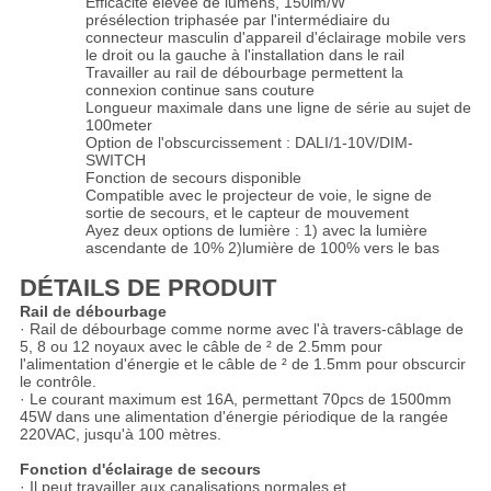
Efficacité élevée de lumens, 150lm/W
présélection triphasée par l'intermédiaire du
connecteur masculin d'appareil d'éclairage mobile vers
le droit ou la gauche à l'installation dans le rail
Travailler au rail de débourbage permettent la
connexion continue sans couture
Longueur maximale dans une ligne de série au sujet de
100meter
Option de l'obscurcissement : DALI/1-10V/DIM-
SWITCH
Fonction de secours disponible
Compatible avec le projecteur de voie, le signe de
sortie de secours, et le capteur de mouvement
Ayez deux options de lumière : 1) avec la lumière
ascendante de 10% 2)lumière de 100% vers le bas
DÉTAILS DE PRODUIT
Rail de débourbage
· Rail de débourbage comme norme avec l'à travers-câblage de
5, 8 ou 12 noyaux avec le câble de ² de 2.5mm pour
l'alimentation d'énergie et le câble de ² de 1.5mm pour obscurcir
le contrôle.
· Le courant maximum est 16A, permettant 70pcs de 1500mm
45W dans une alimentation d'énergie périodique de la rangée
220VAC, jusqu'à 100 mètres.
Fonction d'éclairage de secours
· Il peut travailler aux canalisations normales et