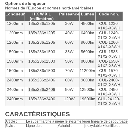
Options
de
longueur
Normes de l'Europe et normes nord-américaines
Longueur
H X W X L
Puissance
Lumen
Code non.
(millimètres)
1200mm
185x236x1205
30W
4800lm
CUL-1230-
X1X2-X3WH
1200mm
185x236x1205
40W
6400lm
CUL-1240-
X1X2-X3WH
1200mm
185x236x1205
60W
9600lm
CUL-1260-
X1X2-X3WH
1500mm
185x236x1503
35W
5600lm
CUL-1535-
X1X2-X3WH
1500mm
185x236x1503
50W
8000lm
CUL-1550-
X1X2-X3WH
1500mm
185x236x1503
70W
11200lm
CUL-1570-
X1X2-X3WH
2400mm
185x236x2406
60W
9600lm
CUL-2460-
X1X2-X3WH
2400mm
185x236x2406
80W
12800lm
CUL-2480-
X1X2-X3WH
2400mm
185x236x2406
120W
19600lm
CUL-24120-
X1X2-X3WH
CARACTÉRISTIQUES
Article :
Le supermarché a mené le système léger linéaire de débourbage
Style :
Ligne du u
Matériel :
Inoxydable + lentille de