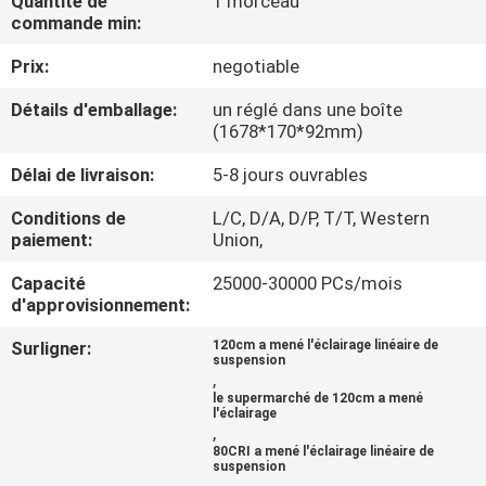
Quantité de
1 morceau
commande min:
CONTRÔLE
Prix:
negotiable
DE
Détails d'emballage:
un réglé dans une boîte
QUALITÉ
(1678*170*92mm)
Délai de livraison:
5-8 jours ouvrables
CONTACTEZ-
Conditions de
L/C, D/A, D/P, T/T, Western
NOUS
paiement:
Union,
Capacité
25000-30000 PCs/mois
DEMANDEZ
d'approvisionnement:
UNE
Surligner:
120cm a mené l'éclairage linéaire de
suspension
CITATION
,
le supermarché de 120cm a mené
l'éclairage
,
NEWS
80CRI a mené l'éclairage linéaire de
suspension