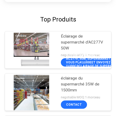
Top Produits
Éclairage de
supermarché d'AC277V
50W
negotiable MOQ:1 morceau
)\",\"80\"]],\"PICURL\":\"\\/PHO
AC277V_50W_SUPERMARKET_LIGH
VOUS PLA\\U00EET ENVOYEZ-MO
\\U00C9CLAIRAGE DE SUPERMA
50W\",\"USERNAME\":\"CORESHI
éclairage du
supermarché 35W de
1500mm
negotiable MOQ:1 morceau
CONTACT