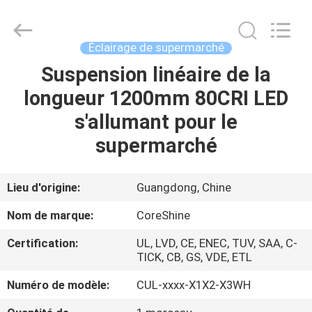
2026
Shenzhen
Coreshine
Optoelectronics
Co.,Ltd.
Éclairage de supermarché
All
Rights
Reserved.
Suspension linéaire de la
MAISON
longueur 1200mm 80CRI LED
PRODUITS
s'allumant pour le
supermarché
AU
SUJET
Lieu d'origine:
Guangdong, Chine
DE
Nom de marque:
CoreShine
NOUS
Certification:
UL, LVD, CE, ENEC, TUV, SAA, C-
TICK, CB, GS, VDE, ETL
VISITE
Numéro de modèle:
CUL-xxxx-X1X2-X3WH
D'USINE