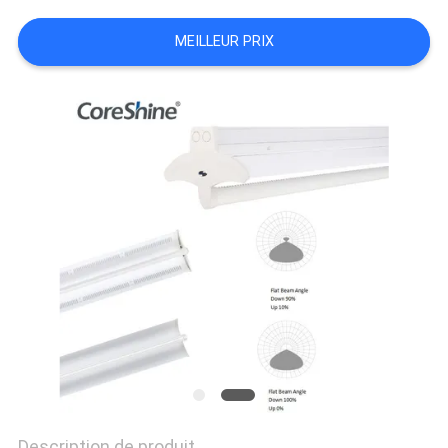
PLAN
MEILLEUR PRIX
DU
SITE
PRIVACY
POLICY
Description de produit